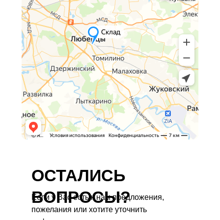
ОСТАЛИСЬ
ВОПРОСЫ?
Если у Вас есть к нам предложения,
пожелания или хотите уточнить