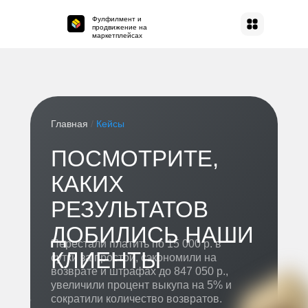
Фулфилмент и
продвижение на
маркетплейсах
Главная
/
Кейсы
ПОСМОТРИТЕ,
КАКИХ
РЕЗУЛЬТАТОВ
ДОБИЛИСЬ НАШИ
Перестали платить по 15 000 р. в
КЛИЕНТЫ
сутки за простой, сэкономили на
возврате и штрафах до 847 050 р.,
увеличили процент выкупа на 5% и
сократили количество возвратов.